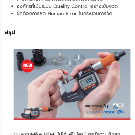
องค์กรที่เน้นระบบ Quality Control อย่างเข้มงวด
ผู้ที่ต้องการลด Human Error ในกระบวนการวัด
สรุป
QuantuMike MD-E ไม่ใช่แค่ไมโครมิเตอร์ความเร็วสูง