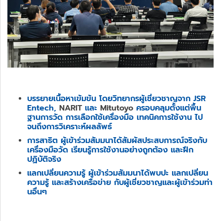
บรรยายเนื้อหาเข้มข้น โดยวิทยากรผู้เชี่ยวชาญจาก JSR
Entech,
NARIT
และ
Mitutoyo
ครอบคลุมตั้งแต่พื้น
ฐานการวัด การเลือกใช้เครื่องมือ เทคนิคการใช้งาน ไป
จนถึงการวิเคราะห์ผลลัพธ์
การสาธิต ผู้เข้าร่วมสัมมนาได้สัมผัสประสบการณ์จริงกับ
เครื่องมือวัด เรียนรู้การใช้งานอย่างถูกต้อง และฝึก
ปฏิบัติจริง
แลกเปลี่ยนความรู้ ผู้เข้าร่วมสัมมนาได้พบปะ แลกเปลี่ยน
ความรู้ และสร้างเครือข่าย กับผู้เชี่ยวชาญและผู้เข้าร่วมท่า
นอื่นๆ