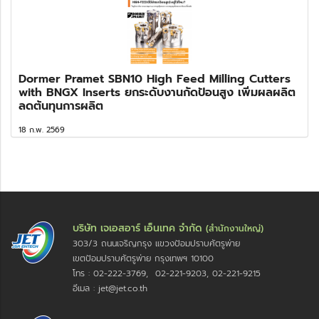
Dormer Pramet SBN10 High Feed Milling Cutters
with BNGX Inserts ยกระดับงานกัดป้อนสูง เพิ่มผลผลิต
ลดต้นทุนการผลิต
18 ก.พ. 2569
บริษัท เจเอสอาร์ เอ็นเทค จำกัด
(สำนักงานใหญ่)
303/3 ถนนเจริญกรุง แขวงป้อมปราบศัตรูพ่าย
เขตป้อมปราบศัตรูพ่าย กรุงเทพฯ 10100
โทร : 02-222-3769, 02-221-9203, 02-221-9215
อีเมล : jet@jet.co.th