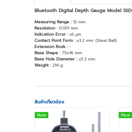
Bluetooth Digital Depth Gauge Model SS
Measuring Range :
12 mm.
Resolution :
0.001 mm.
Indication Error :
±6 μm
Contact Point Form :
φ3.2 mm. (Steel Ball)
Extension Rods :
-
Base Shape :
75x16 mm.
Base Hole Diameter :
φ5.2 mm.
Weight :
214 g.
สินค้าเกี่ยวข้อง
New
New