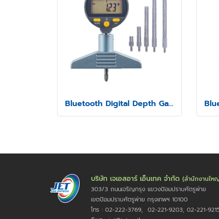
Bluetooth Digital Depth Gauge Model SSD-214
บริษัท เจเอสอาร์ เอ็นเทค จำกัด
(สำนักงานใหญ
303/3 ถนนเจริญกรุง แขวงป้อมปราบศัตรูพ่าย
เขตป้อมปราบศัตรูพ่าย กรุงเทพฯ 10100
โทร : 02-222-3769, 02-221-9203, 02-221-921