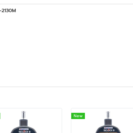
D-2130M
New