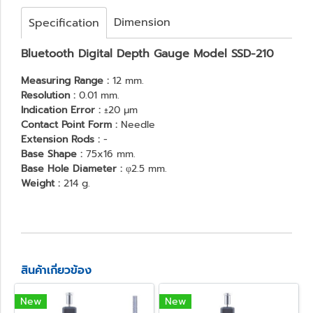
Dimension
Specification
Bluetooth Digital Depth Gauge Model SSD-210
Measuring Range :
12 mm.
Resolution :
0.01 mm.
Indication Error :
±20 μm
Contact Point Form :
Needle
Extension Rods :
-
Base Shape :
75x16 mm.
Base Hole Diameter :
φ2.5 mm.
Weight :
214 g.
สินค้าเกี่ยวข้อง
New
New