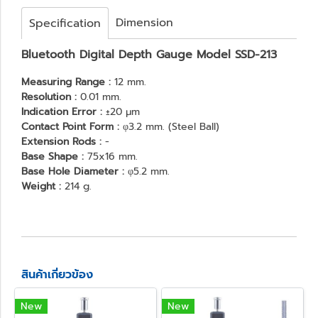
Dimension
Specification
Bluetooth Digital Depth Gauge Model SSD-213
Measuring Range :
12 mm.
Resolution :
0.01 mm.
Indication Error :
±20 μm
Contact Point Form :
φ3.2 mm. (Steel Ball)
Extension Rods :
-
Base Shape :
75x16 mm.
Base Hole Diameter :
φ5.2 mm.
Weight :
214 g.
สินค้าเกี่ยวข้อง
New
New