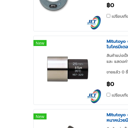
฿0
เปรียบเที
Mitutoyo ต
New
ไมโครมิเตอร
สินค้าแบ่งเ
และ แสดงค่าก
ขายแล้ว 0 ชิ
฿0
เปรียบเที
Mitutoyo 
New
หนาหน่วยมิ