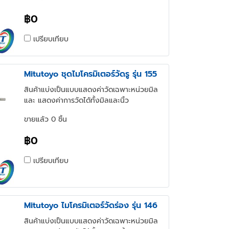
฿0
เปรียบเทียบ
Mitutoyo ชุดไมโครมิเตอร์วัดรู รุ่น 155
สินค้าแบ่งเป็นแบบแสดงค่าวัดเฉพาะหน่วยมิล
และ แสดงค่าการวัดได้ทั้งมิลและนิ้ว
ขายแล้ว 0 ชิ้น
฿0
เปรียบเทียบ
Mitutoyo ไมโครมิเตอร์วัดร่อง รุ่น 146
สินค้าแบ่งเป็นแบบแสดงค่าวัดเฉพาะหน่วยมิล