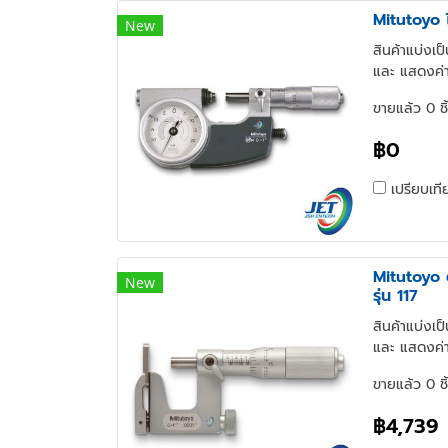
Mitutoyo 
New
สินค้าแบ่งเ
และ แสดงค่าก
ขายแล้ว 0 ชิ
฿0
เปรียบเที
Mitutoyo ด
New
รุ่น 117
สินค้าแบ่งเ
และ แสดงค่าก
ขายแล้ว 0 ชิ
฿4,739