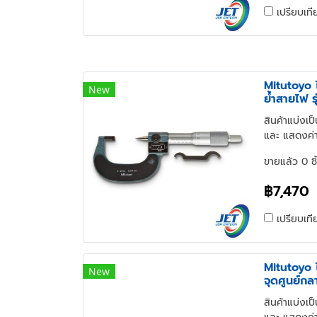
เปรียบเที
Mitutoyo 
New
ย้ำสายไฟ ร
สินค้าแบ่งเ
และ แสดงค่าก
ขายแล้ว 0 ชิ
฿7,470
เปรียบเที
Mitutoyo 
New
จุดศูนย์กลา
สินค้าแบ่งเ