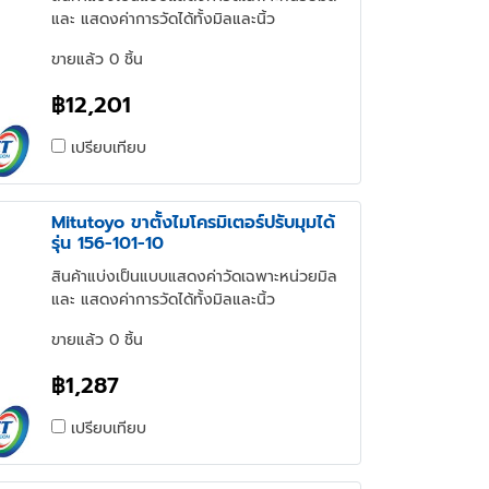
และ แสดงค่าการวัดได้ทั้งมิลและนิ้ว
ขายแล้ว 0 ชิ้น
฿12,201
เปรียบเทียบ
Mitutoyo ขาตั้งไมโครมิเตอร์ปรับมุมได้
รุ่น 156-101-10
สินค้าแบ่งเป็นแบบแสดงค่าวัดเฉพาะหน่วยมิล
และ แสดงค่าการวัดได้ทั้งมิลและนิ้ว
ขายแล้ว 0 ชิ้น
฿1,287
เปรียบเทียบ