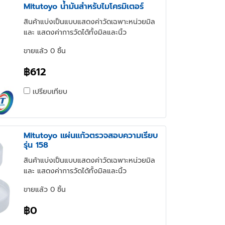
Mitutoyo น้ำมันสำหรับไมโครมิเตอร์
สินค้าแบ่งเป็นแบบแสดงค่าวัดเฉพาะหน่วยมิล
และ แสดงค่าการวัดได้ทั้งมิลและนิ้ว
ขายแล้ว 0 ชิ้น
฿612
เปรียบเทียบ
Mitutoyo แผ่นแก้วตรวจสอบความเรียบ
รุ่น 158
สินค้าแบ่งเป็นแบบแสดงค่าวัดเฉพาะหน่วยมิล
และ แสดงค่าการวัดได้ทั้งมิลและนิ้ว
ขายแล้ว 0 ชิ้น
฿0