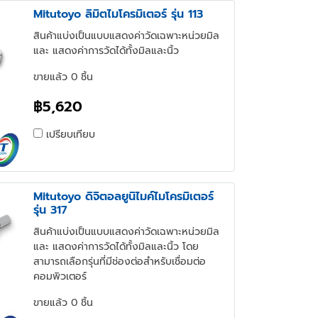
Mitutoyo ลิมิตไมโครมิเตอร์ รุ่น 113
สินค้าแบ่งเป็นแบบแสดงค่าวัดเฉพาะหน่วยมิล
และ แสดงค่าการวัดได้ทั้งมิลและนิ้ว
ขายแล้ว 0 ชิ้น
฿5,620
เปรียบเทียบ
Mitutoyo ดิจิตอลยูนิไมค์ไมโครมิเตอร์
รุ่น 317
สินค้าแบ่งเป็นแบบแสดงค่าวัดเฉพาะหน่วยมิล
และ แสดงค่าการวัดได้ทั้งมิลและนิ้ว โดย
สามารถเลือกรุ่นที่มีช่องต่อสำหรับเชื่อมต่อ
คอมพิวเตอร์
ขายแล้ว 0 ชิ้น