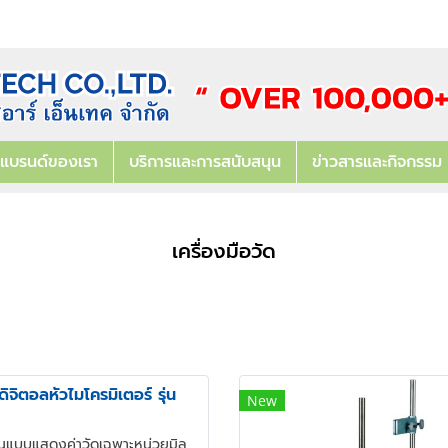
แบรนด์ของเรา
บริการและการสนับสนุน
ข่าวสารและกิจกรรม
เครื่องมือวัด
ิจิตอลหัวไมโครมิเตอร์ รุ่น
New
ป็นแบบแสดงค่าวัดเฉพาะหน่วยมิล