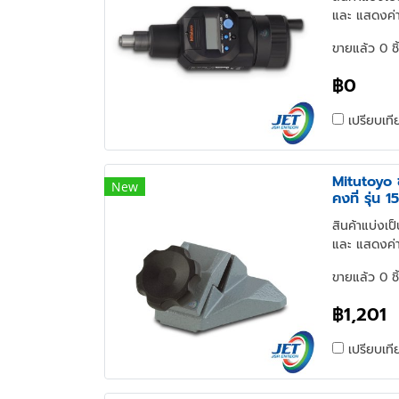
และ แสดงค่าก
ขายแล้ว 0 ชิ
฿0
เปรียบเที
Mitutoyo ข
New
คงที่ รุ่น 
สินค้าแบ่งเ
และ แสดงค่าก
ขายแล้ว 0 ชิ
฿1,201
เปรียบเที