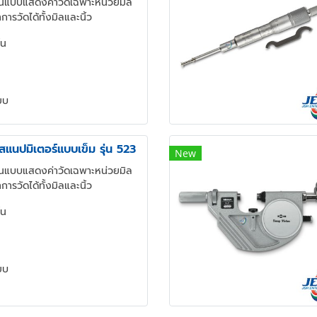
ป็นแบบแสดงค่าวัดเฉพาะหน่วยมิล
ารวัดได้ทั้งมิลและนิ้ว
้น
ยบ
แนปมิเตอร์แบบเข็ม รุ่น 523
New
ป็นแบบแสดงค่าวัดเฉพาะหน่วยมิล
ารวัดได้ทั้งมิลและนิ้ว
้น
ยบ