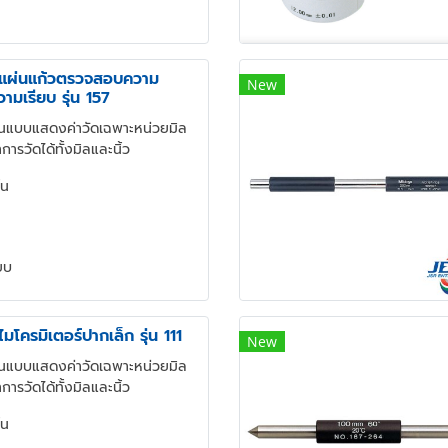
 แผ่นแก้วตรวจสอบความ
New
มเรียบ รุ่น 157
ป็นแบบแสดงค่าวัดเฉพาะหน่วยมิล
ารวัดได้ทั้งมิลและนิ้ว
้น
ยบ
มโครมิเตอร์ปากเล็ก รุ่น 111
New
ป็นแบบแสดงค่าวัดเฉพาะหน่วยมิล
ารวัดได้ทั้งมิลและนิ้ว
้น