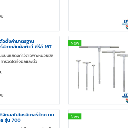
ยบ
ัวตั้งค่ามาตรฐาน
New
์ปลายสัมผัสตัววี ซีรีส์ 167
ป็นแบบแสดงค่าวัดเฉพาะหน่วยมิล
ารวัดได้ทั้งมิลและนิ้ว
้น
ยบ
ดิจิตอลไมโครมิเตอร์วัดความ
New
ล รุ่น 700