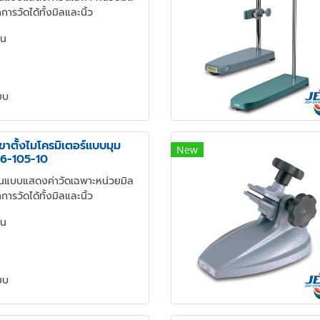
ารวัดได้ทั้งมิลและนิ้ว
้น
ยบ
าตั้งไมโครมิเตอร์แบบมุม
New
156-105-10
ป็นแบบแสดงค่าวัดเฉพาะหน่วยมิล
ารวัดได้ทั้งมิลและนิ้ว
้น
ยบ