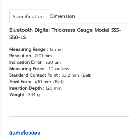
Dimension
Specification
Bluetooth Digital Thickness Gauge Model SSS-
550-LS
Measuring Range :
12 mm.
Resolution :
0.01 mm.
Indication Error :
±20 μm
Measuring Force :
1.2 or less
Standard Contact Point :
φ3.2 mm. (Ball)
Anvil Form :
φ10 mm. (Flat)
Insertion Depth :
120 mm.
Weight :
344 g.
สินค้าเกี่ยวข้อง