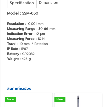
Dimension
Specification
Model : SSM-850
Resolution :
0.001 mm.
Measuring Range : 3
0-66 mm.
Indication Error :
±2 μm.
Measuring Force :
10 N
Travel :
10 mm. / Rotation
IP Rate :
IP67
Battery :
CR2032
Weight :
425 g.
สินค้าเกี่ยวข้อง
New
New