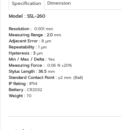
Dimension
Specification
Model : SSL-260
Resolution :
0.001 mm.
Measuring Range : 2.0
mm.
Adjacent Error :
8 μm
Repeatability :
1 μm
Hysteresis : 3
μm
Min / Max / Delta :
Yes
Measuring Force :
0.06 N ±20%
Stylus Length : 36.5
mm
Standard Contact Point :
φ2 mm. (Ball)
IP Rating :
IP54
Battery :
CR2032
Weight :
70