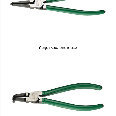
คีมหุบแหวนล๊อคปากตรง