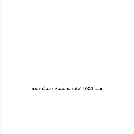
คีมปากจิ้งจก หุ้มฉนวนกันไฟ 1,000 โวลท์