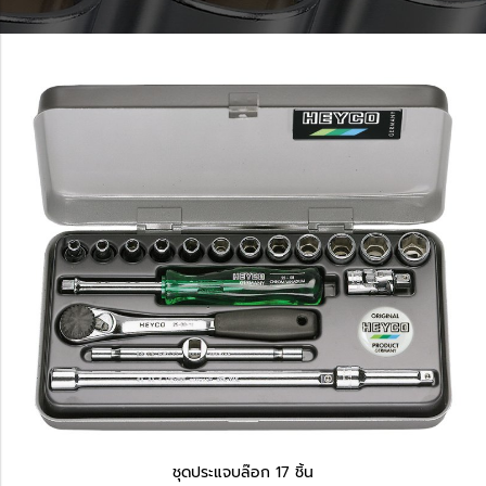
ชุดประแจบล๊อก 17 ชิ้น