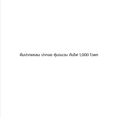
คีมปากแหลม ปากงอ หุ้มฉนวน กันไฟ 1,000 โวลท