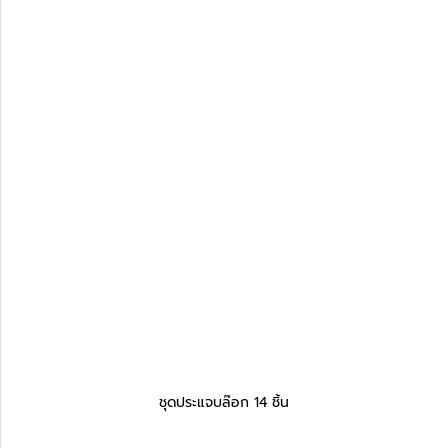
ชุดประแจบล๊อก 14 ชิ้น