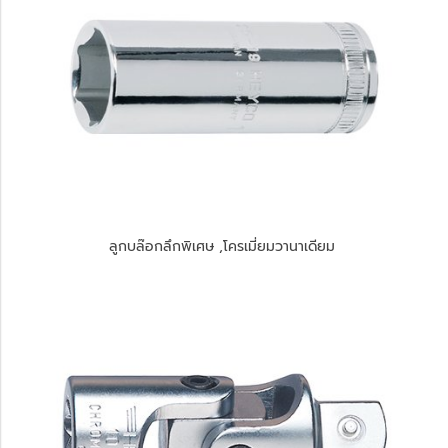
ลูกบล๊อกลึกพิเศษ ,โครเมี่ยมวานาเดียม