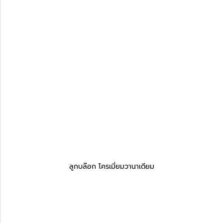
ลูกบล๊อก โครเมี่ยมวานาเดียม