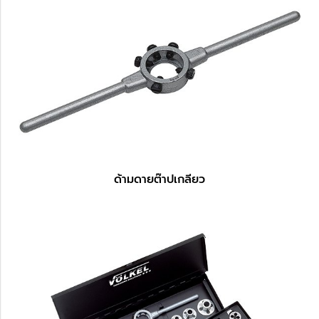
ด้ามดายต๊าปเกลียว