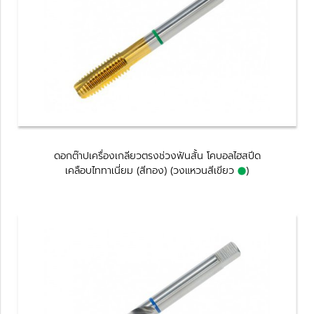
ดอกต๊าปเครื่องเกลียวตรงช่วงฟันสั้น โคบอลไฮสปีด
เคลือบไททาเนี่ยม (สีทอง) (วงแหวนสีเขียว
)