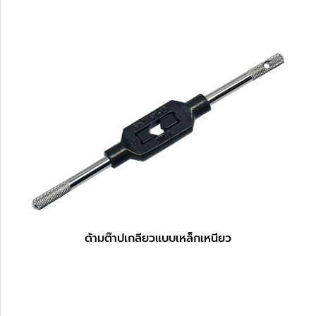
ด้ามต๊าปเกลียวแบบเหล็กเหนียว