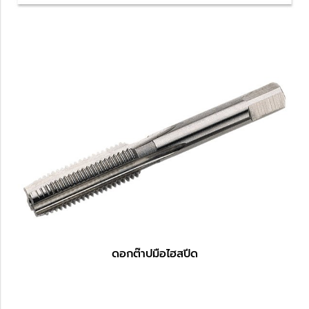
ดอกต๊าปมือไฮสปีด