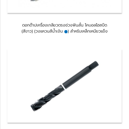
ดอกต๊าปเครื่องเกลียวตรงช่วงฟันสั้น โคบอลไฮสปีด
(สีขาว) (วงแหวนสีนํ้าเงิน
) สำหรับเหล็กเหนียวแข็ง