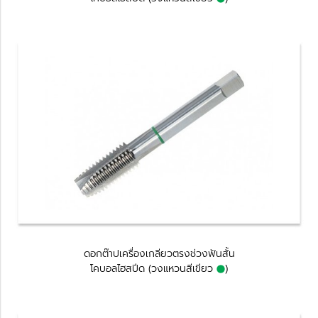
ดอกต๊าปเครื่องเกลียวตรงช่วงฟันสั้น
โคบอลไฮสปีด
(วงแหวนสีเขียว
)