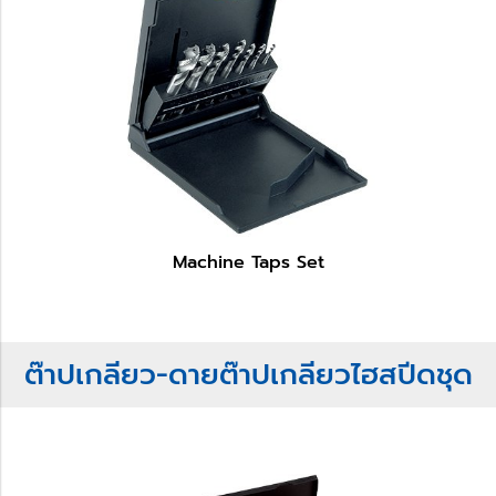
Machine Taps Set
ต๊าปเกลียว-ดายต๊าปเกลียวไฮสปีดชุด