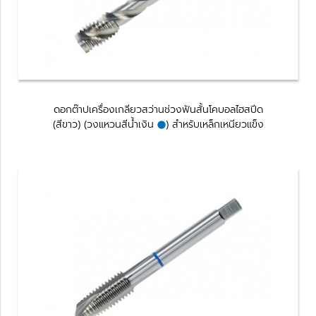
ดอกต๊าปเครื่องเกลียวสว่านช่วงฟันสั้นโคบอลไฮสปีด
(สีขาว) (วงแหวนสีนํ้าเงิน
) สำหรับเหล็กเหนียวแข็ง