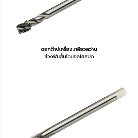
ดอกต๊าปเครื่องเกลียวสว่าน
ช่วงฟันสั้นโคบอลไฮสปีด