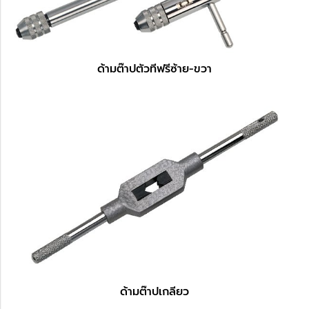
ด้ามต๊าปตัวทีฟรีซ้าย-ขวา
ด้ามต๊าปเกลียว