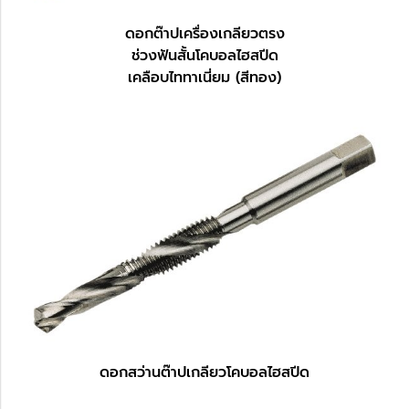
ดอกต๊าปเครื่องเกลียวตรง
ช่วงฟันสั้นโคบอลไฮสปีด
เคลือบไททาเนี่ยม (สีทอง)
ดอกสว่านต๊าปเกลียวโคบอลไฮสปีด