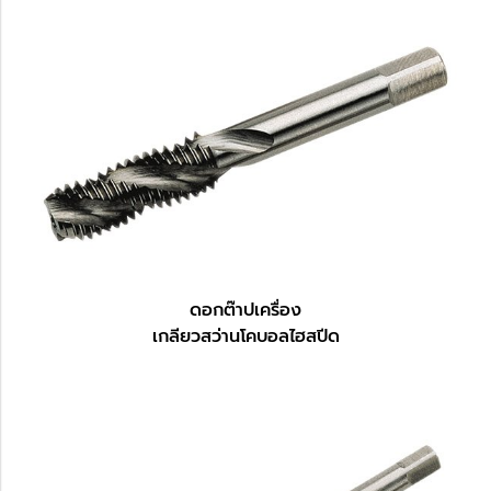
ดอกต๊าปเครื่อง
เกลียวสว่านโคบอลไฮสปีด