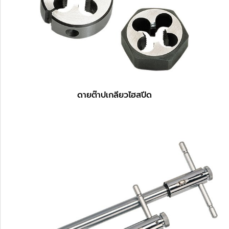
ดายต๊าปเกลียวไฮสปีด