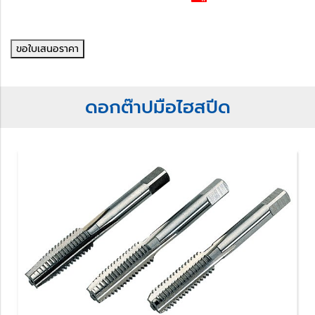
ขอใบเสนอราคา
ดอกต๊าปมือไฮสปีด