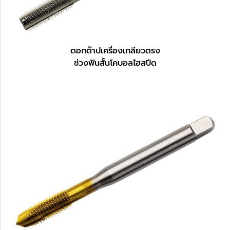
ดอกต๊าปเครื่องเกลียวตรง
ช่วงฟันสั้นโคบอลไฮสปีด