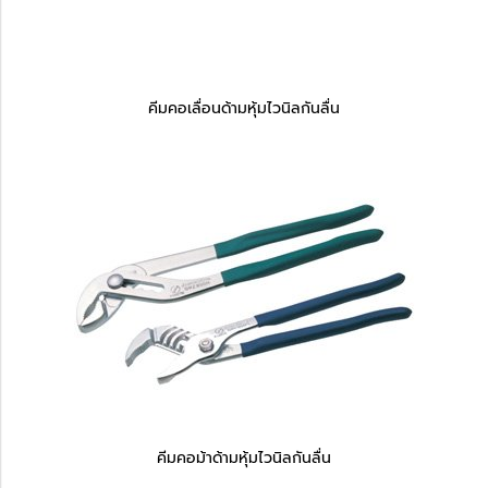
คีมคอเลื่อนด้ามหุ้มไวนิลกันลื่น
คีมคอม้าด้ามหุ้มไวนิลกันลื่น