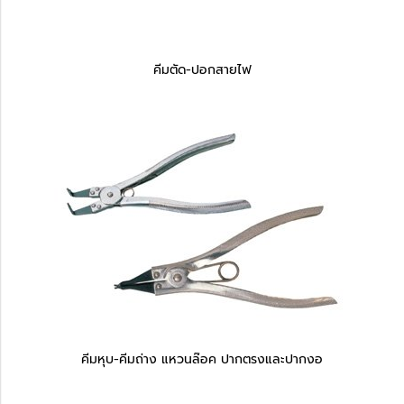
คีมตัด-ปอกสายไฟ
คีมหุบ-คีมถ่าง แหวนล๊อค ปากตรงและปากงอ