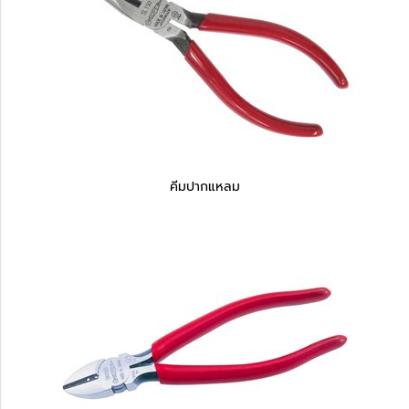
คีมปากแหลม