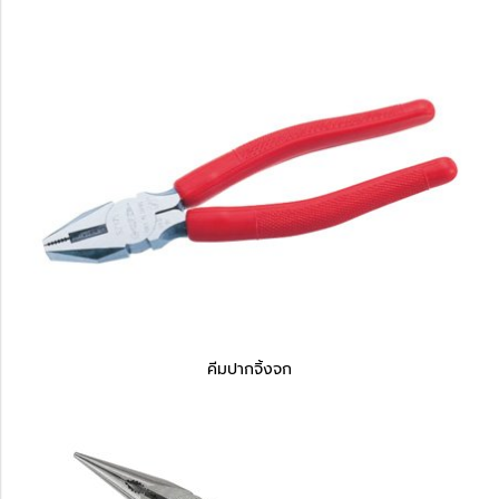
คีมปากจิ้งจก