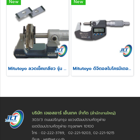
New
New
Mitutoyo ลวดเช็คเกลียว รุ่น 313
Mitutoyo ดิจิตอลไมโครมิเตอร์วัดความสูงรอยย้ำสายไฟ รุ่น 342
บริษัท เจเอสอาร์ เอ็นเทค จำกัด
(สำนักงานใหญ่)
303/3 ถนนเจริญกรุง แขวงป้อมปราบศัตรูพ่าย
เขตป้อมปราบศัตรูพ่าย กรุงเทพฯ 10100
โทร : 02-222-3769, 02-221-9203, 02-221-9215
อีเมล : jet@jet.co.th