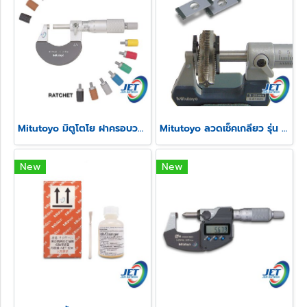
Mitutoyo มิตูโตโย ฝาครอบวงล้อและสปีดเดอร์ไมโครมิเตอร์
Mitutoyo ลวดเช็คเกลียว รุ่น 313
New
New