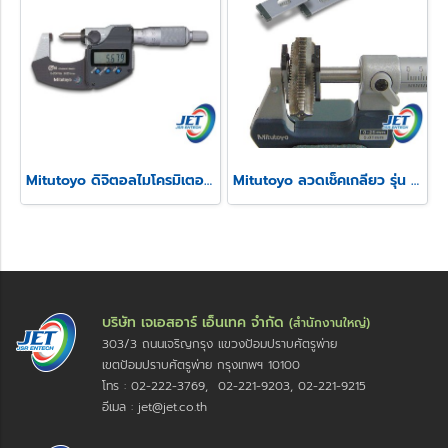
Mitutoyo ดิจิตอลไมโครมิเตอร์วัดความสูงรอยย้ำสายไฟ รุ่น 342
Mitutoyo ลวดเช็คเกลียว รุ่น 313
บริษัท เจเอสอาร์ เอ็นเทค จำกัด
(สำนักงานใหญ่)
303/3 ถนนเจริญกรุง แขวงป้อมปราบศัตรูพ่าย
เขตป้อมปราบศัตรูพ่าย กรุงเทพฯ 10100
โทร : 02-222-3769, 02-221-9203, 02-221-9215
อีเมล : jet@jet.co.th