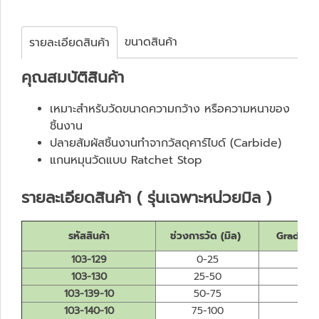
ขนาดสินค้า
รายละเอียดสินค้า
คุณสมบัติสินค้า
เหมาะสำหรับวัดขนาดความกว้าง หรือความหนาของ
ชิ้นงาน
ปลายสัมผัสชิ้นงานทำจากวัสดุคาร์ไบด์ (Carbide)
แกนหมุนวัดแบบ Ratchet Stop
รายละเอียดสินค้า ( รุ่นเฉพาะหน่วยมิล )
รหัสสินค้า
ช่วงการวัด (มิล)
Graduati
103-129
0-25
0.0
103-130
25-50
0.0
103-139-10
50-75
0.
103-140-10
75-100
0.