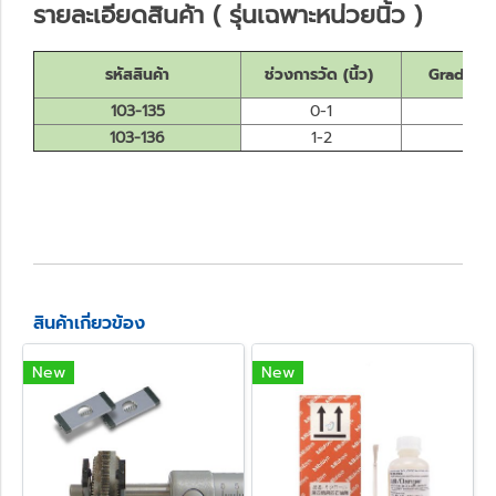
รายละเอียดสินค้า ( รุ่นเฉพาะหน่วยนิ้ว )
รหัสสินค้า
ช่วงการวัด (นิ้ว)
Graduatio
103-135
0-1
0.0
103-136
1-2
0.0
สินค้าเกี่ยวข้อง
New
New