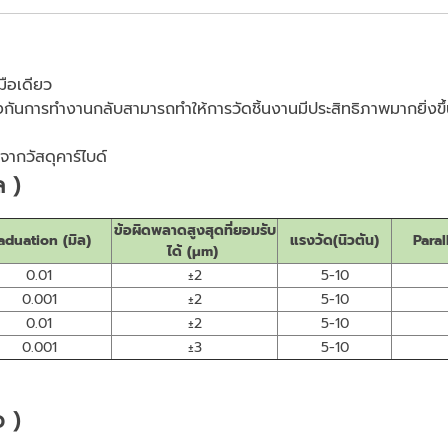
มือเดียว
กันการทำงานกลับสามารถทำให้การวัดชิ้นงานมีประสิทธิภาพมากยิ่งขึ
ากวัสดุคาร์ไบด์
ล )
ข้อผิดพลาดสูงสุดที่ยอมรับ
aduation (มิล)
แรงวัด(นิวตัน)
Paral
ได้ (μm)
0.01
±2
5-10
0.001
±2
5-10
0.01
±2
5-10
0.001
±3
5-10
ว )