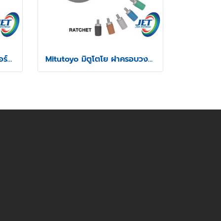
Mitutoyo ดิจิตอลไมโครมิเตอร์วัดความสูงรอยย้ำสายไฟ รุ่น 342
Mitutoyo มิตูโตโย ฝาครอบวงล้อและสปีดเดอร์ไมโครมิเตอร์