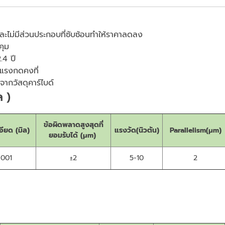
ะไม่มีส่วนประกอบที่ซับซ้อนทำให้ราคาลดลง
คุม
.4 ปี
ดแรงกดคงที่
ากวัสดุคาร์ไบด์
ล )
ข้อผิดพลาดสูงสุดที่
อียด (มิล)
แรงวัด(นิวตัน)
Parallelism(μm)
ยอมรับได้ (μm)
.001
±2
5-10
2