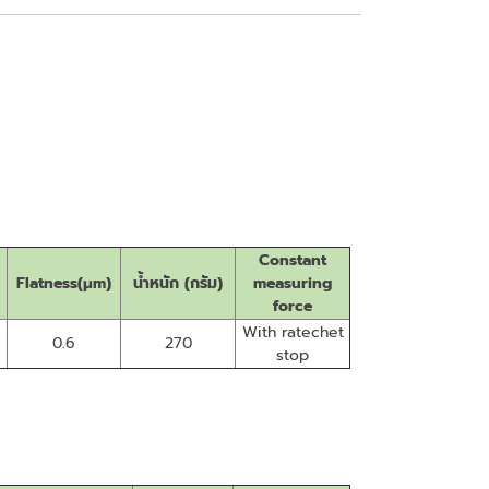
Constant
Flatness(μm)
น้ำหนัก (กรัม)
measuring
force
With ratechet
0.6
270
stop