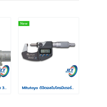
New
Mitutoyo ลวดเช็คเกลียว รุ่น 313
Mitutoyo ดิจิตอลไมโครมิเตอร์วัดความสูงรอยย้ำสายไฟ รุ่น 342