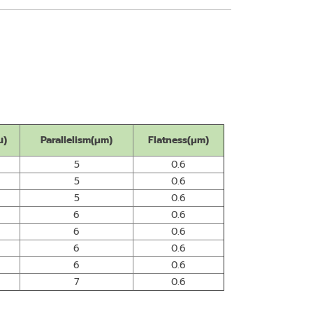
น)
Parallelism(μm)
Flatness(μm)
5
0.6
5
0.6
5
0.6
6
0.6
6
0.6
6
0.6
6
0.6
7
0.6