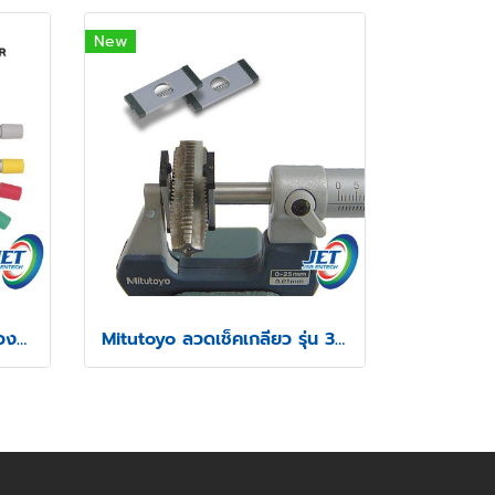
New
Mitutoyo มิตูโตโย ฝาครอบวงล้อและสปีดเดอร์ไมโครมิเตอร์
Mitutoyo ลวดเช็คเกลียว รุ่น 313