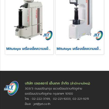
Mitutoyo เครื่องเช็คความแข็งแบบ Rockwell รุ่น HR-530
Mitutoyo เครื่องเช็คความแข็งแบบ Rockwell รุ่น HR-210MR
บริษัท เจเอสอาร์ เอ็นเทค จำกัด
(สำนักงานใหญ่)
303/3 ถนนเจริญกรุง แขวงป้อมปราบศัตรูพ่าย
เขตป้อมปราบศัตรูพ่าย กรุงเทพฯ 10100
โทร : 02-222-3769, 02-221-9203, 02-221-9215
อีเมล : jet@jet.co.th