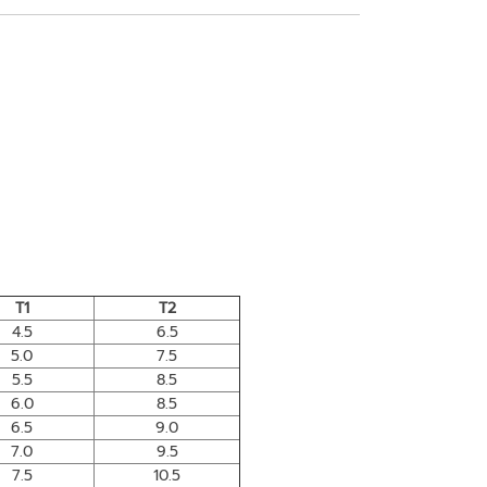
T1
T2
4.5
6.5
5.0
7.5
5.5
8.5
6.0
8.5
6.5
9.0
7.0
9.5
7.5
10.5