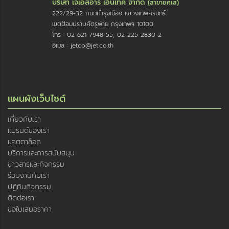
บริษัท เจเอสอาร์ เอ็นเทค จำกัด
(สาขายศเส)
222/29-32 ถนนบำรุงเมือง แขวงเทพศิรินทร์
เขตป้อมปราบศัตรูพ่าย กรุงเทพฯ 10100
โทร : 02-621-7948-55, 02-225-2830-2
อีเมล : jetco@jet.co.th
แผนผังเว็บไซต์
เกี่ยวกับเรา
แบรนด์ของเรา
แคตตาล็อก
บริการและการสนับสนุน
ข่าวสารและกิจกรรม
ร่วมงานกับเรา
ปฏิทินกิจกรรม
ติดต่อเรา
ขอใบเสนอราคา