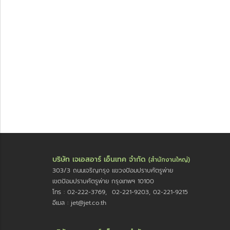
บริษัท เจเอสอาร์ เอ็นเทค จำกัด
(สำนักงานใหญ่)
303/3 ถนนเจริญกรุง แขวงป้อมปราบศัตรูพ่าย
เขตป้อมปราบศัตรูพ่าย กรุงเทพฯ 10100
โทร : 02-222-3769, 02-221-9203, 02-221-9215
อีเมล : jet@jet.co.th