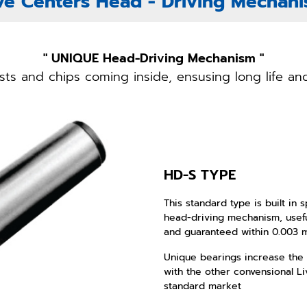
ve Centers Head - Driving Mechan
" UNIQUE Head-Driving Mechanism "
ts and chips coming inside, ensusing long life and
HD-S TYPE
This standard type is built in 
head-driving mechanism, useful
and guaranteed within 0.003 
Unique bearings increase the
with the other convensional L
standard market