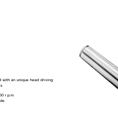
d with an unique head driving
s.
0 r.p.m.
le.