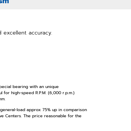
ism
 excellent accuracy.
special bearing with an unique
 for high-speed R.P.M. (6,000 r.p.m.)
mm.
 general-load approx 75% up in comparison
ive Centers. The price reasonable for the