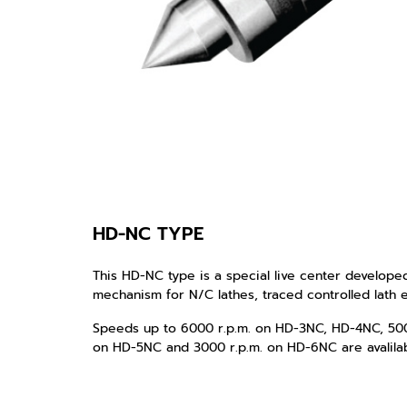
HD-NC TYPE
This HD-NC type is a special live center develope
mechanism for N/C lathes, traced controlled lath e
Speeds up to 6000 r.p.m. on HD-3NC, HD-4NC, 500
on HD-5NC and 3000 r.p.m. on HD-6NC are avalilab