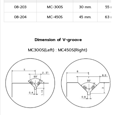
08-203
MC-300S
30 mm.
55 m
08-204
MC-450S
45 mm.
63 m
Dimension of V-groove
MC300S(Left) : MC450S(Right)