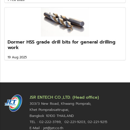
Dormer HSS grade drill bits for general drilling
work
19 Aug 2025
JSR ENTECH CO.,LTD. (Head office)
303/3 New Road, Khwang Pomprab,
Khet Pomprabsattrupai,
Bangkok 10100
THAILAND
TEL : 02-222-3769, 02-221-9203, 02-221-9215
E-Mail : jet@jet.co.th