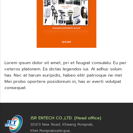
Lorem ipsum dolor sit amet, pri et feugiat consulatu. Eu per
ceteros platonem. Ea dictas legendos ius. At adhuc solum
has. Nec at harum euripidis, habeo elitr patrioque ne mel.
Mei probo oportere posidonium in, has ei everti volutpat
consequat.
JSR ENTECH CO.,LTD. (Head office)
303/3 New Road, Khwang Pomprab,
Khet Pomprabsattrupai,