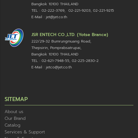
Bangkok 10100
THAILAND
TEL : 02-222-3769, 02-221-9203, 02-221-9215
E-Mail : jet@jet.co.th
JSR ENTECH CO.,LTD. (Yotse Brance)
222/29-32 Bumrungmuang Road,
Thepsirin, Pomprabsatrupai,
Bangkok 10100 THAILAND
TEL : 02-621-7948-55, 02-225-2830-2
E-Mail : jetco@jet.co.th
SITEMAP
About us
Our Brand
Catalog
Services & Support