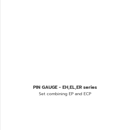
PIN GAUGE - EH,EL,ER series
Set combining EP and ECP