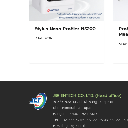
Stylus Nano Profiler NS200
Prof
Mea
7 Feb 2026
31 Ja
JSR ENTECH CO.,LTD. (Head office)
303/3 New Road, Khwang Pomprab,
Khet Pomprabsattrupai,
Bangkok 10100
THAILAND
TEL : 02-222-3769, 02-221-9203, 02-221-921
E-Mail : jet@jet.co.th