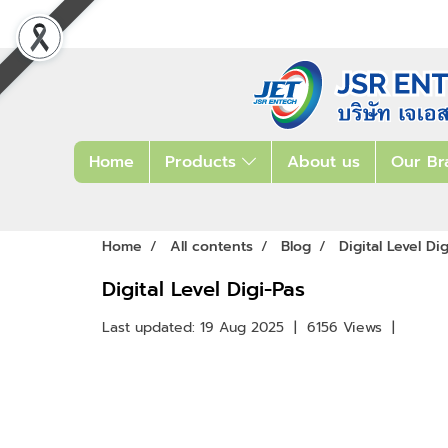
Home
Products
About us
Our Br
Home
All contents
Blog
Digital Level Di
Digital Level Digi-Pas
Last updated: 19 Aug 2025
|
6156 Views
|