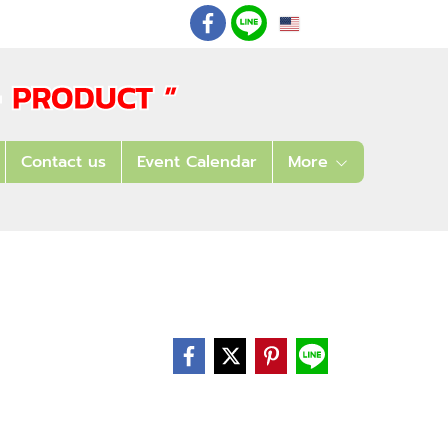
EN
: 02 621 7948-55
Contact us
Event Calendar
More