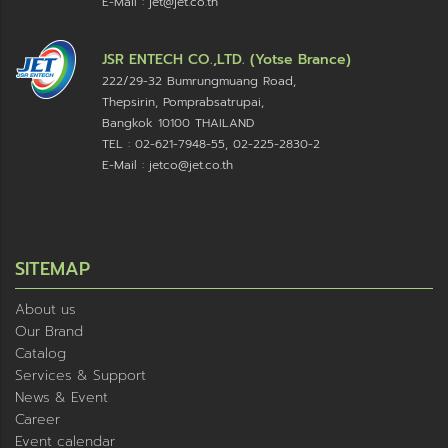
E-Mail : jet@jet.co.th
JSR ENTECH CO.,LTD. (Yotse Brance)
222/29-32 Bumrungmuang Road,
Thepsirin, Pomprabsatrupai,
Bangkok 10100 THAILAND
TEL : 02-621-7948-55, 02-225-2830-2
E-Mail : jetco@jet.co.th
SITEMAP
About us
Our Brand
Catalog
Services & Support
News & Event
Career
Event calendar