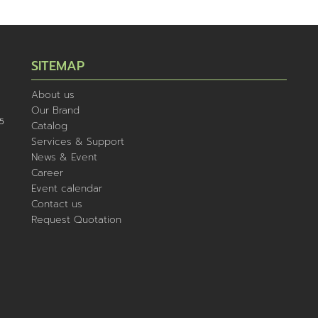
วัสดุ ลดแรงตัด และลดเวลาในการผลิต
ได้อย่างมีประสิทธิภาพ เหมาะสำหรับ
โรงงานที่ต้องการยกระดับกระบวนการ
กัดให้รวดเร็ว แม่นยำ และคุ้มค่าสูงสุดใน
SITEMAP
ระยะยาว
About us
Our Brand
5
Catalog
Services & Support
News & Event
Career
Event calendar
Contact us
Request Quotation