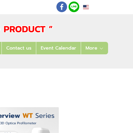
EN
: 02 621 7948-55
Contact us
Event Calendar
More