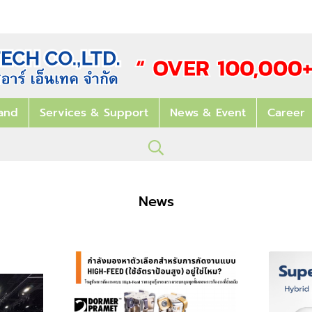
and
Services & Support
News & Event
Career
News