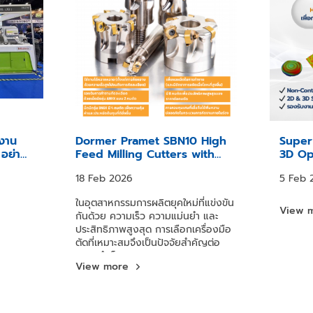
นงาน
Dormer Pramet SBN10 High
Super
อย่าง
Feed Milling Cutters with
3D Op
BNGX Inserts ยกระดับงานกัด
18 Feb 2026
5 Feb 
ป้อนสูง เพิ่มผลผลิต ลดต้นทุนการ
ผลิต
ในอุตสาหกรรมการผลิตยุคใหม่ที่แข่งขัน
View 
กันด้วย ความเร็ว ความแม่นยำ และ
ประสิทธิภาพสูงสุด การเลือกเครื่องมือ
ตัดที่เหมาะสมจึงเป็นปัจจัยสำคัญต่อ
ความสำเร็จของสายการผลิต Dormer
View more
Pramet ได้พัฒนา Dormer Pramet
SBN10 พร้อมเม็ดมีด BNGX Inserts
เพื่อรองรับงาน High Feed Milling
โดยเฉพาะ ช่วยเพิ่มอัตราการขจัดเนื้อ