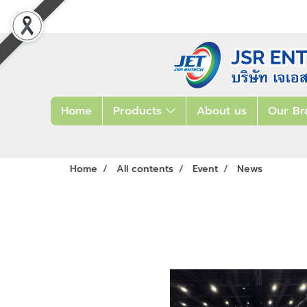
Home
Products
About us
Our Br
Home
All contents
Event
News