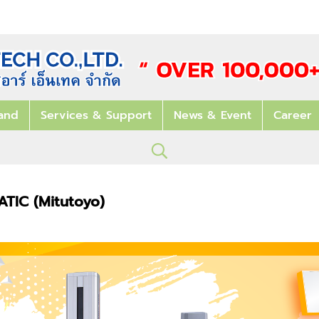
and
Services & Support
News & Event
Career
MATIC
(Mitutoyo)