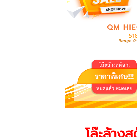
โล๊ะล้าง