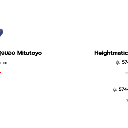
สูงของ Mitutoyo
Heightmatic 
57
0mm
รุ่น
-
ร
574-
รุ่น