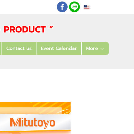
EN
: 02 621 7948-55
Contact us
Event Calendar
More