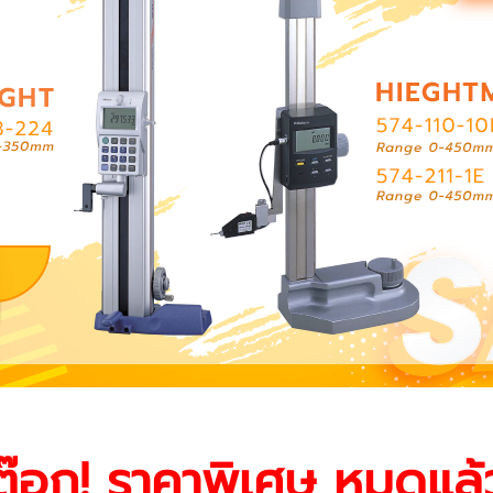
สต๊อก! ราคาพิเศษ หมดแ